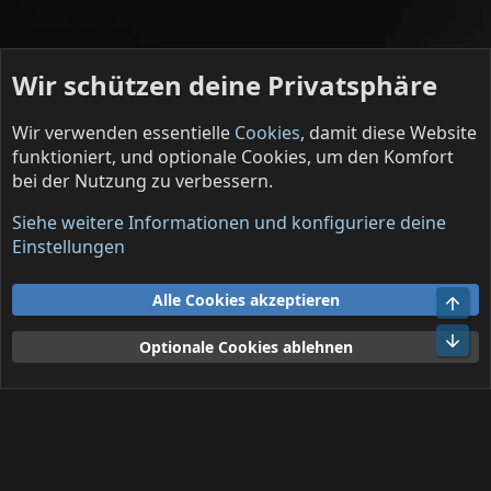
Wir schützen deine Privatsphäre
Wir verwenden essentielle
Cookies
, damit diese Website
funktioniert, und optionale Cookies, um den Komfort
bei der Nutzung zu verbessern.
Über den Tellerrand
Siehe weitere Informationen und konfiguriere deine
Cookies
Deutsch (DE)
Einstellungen
Kontakt
Nutzungsbedingungen
Datenschutz
Alle Cookies akzeptieren
Obe
Hilfe und Impressum
R
S
Unt
Optionale Cookies ablehnen
S
®
Community platform by XenForo
© 2010-2026 XenForo Ltd.