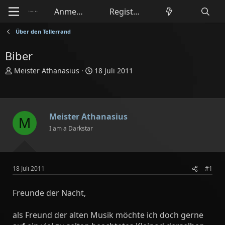
Anmelden
Registrieren
Über den Tellerrand
Biber
E
E
Meister Athanasius
18 Juli 2011
r
r
s
s
t
t
e
e
Meister Athanasius
l
l
M
l
l
I am a Darkstar
e
t
r
a
m
18 Juli 2011
#1
Freunde der Nacht,
als Freund der alten Musik möchte ich doch gerne