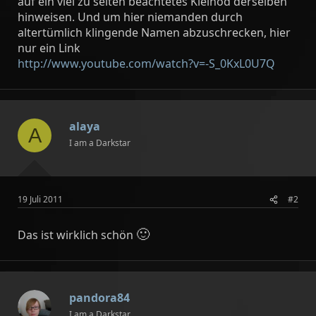
auf ein viel zu selten beachtetes Kleinod derselben
hinweisen. Und um hier niemanden durch
altertümlich klingende Namen abzuschrecken, hier
nur ein Link
http://www.youtube.com/watch?v=-S_0KxL0U7Q
alaya
A
I am a Darkstar
19 Juli 2011
#2
🙂
Das ist wirklich schön
pandora84
I am a Darkstar