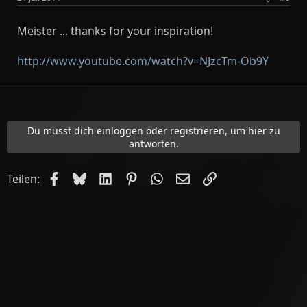
Meister ... thanks for your inspiration!
http://www.youtube.com/watch?v=NJzcTm-Ob9Y
Du musst dich einloggen oder registrieren, um hier zu
antworten.
Facebook
Bluesky
LinkedIn
Pinterest
WhatsApp
E-Mail
Link
Teilen: