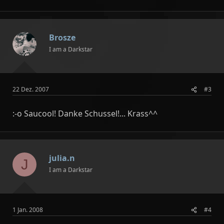
Brosze
I am a Darkstar
22 Dez. 2007
#3
:-o Saucool! Danke Schussel!... Krass^^
julia.n
J
I am a Darkstar
1 Jan. 2008
#4