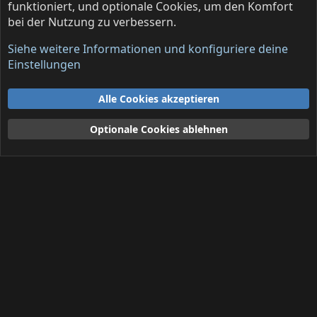
funktioniert, und optionale Cookies, um den Komfort
bei der Nutzung zu verbessern.
Deine Lakaien
Siehe weitere Informationen und konfiguriere deine
Cookies
Deutsch (DE)
Einstellungen
Kontakt
Nutzungsbedingungen
Datenschutz
Alle Cookies akzeptieren
Hilfe und Impressum
R
S
Optionale Cookies ablehnen
S
®
Community platform by XenForo
© 2010-2026 XenForo Ltd.