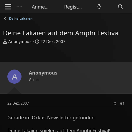
Anmelden
Registrieren
Deine Lakaien
Deine Lakaien auf dem Amphi Festival
E
E
Anonymous
22 Dez. 2007
r
r
s
s
t
t
e
e
l
l
Anonymous
A
l
l
Guest
e
t
r
a
m
22 Dez. 2007
#1
Gerade im Orkus-Newsletter gefunden:
Deine Lakaien spielen auf dem Amphi-Festival!