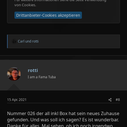
von Cookies
.
Drittanbieter-Cookies akzeptieren
Carl
und
rotti
R
e
a
k
t
i
rotti
o
n
I am a Fama Tuba
e
n
:
15 Apr. 2021
#8
Nummer 026 der all inkl Box hat sein neues Zuhause
gefunden. Und was soll ich sagen? Es ist wunderbar.
Danke für alles. Mal sehen, ob ich noch irgendwo