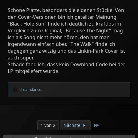
Schöne Platte, besonders die eigenen Stücke. Von
den Cover-Versionen bin ich geteilter Meinung.
"Black Hole Sun" finde ich deutlich zu kraftlos im
Vergleich zum Original, "Because The Night" mag
ich als Song nicht mehr hören, den hat man
irgendwann einfach über. "The Walk" finde ich
dagegen ganz witzig und das Linkin-Park Cover ist
auch super.
Schade fand ich, dass kein Download-Code bei der
LP mitgeliefert wurde.
dreamdancer
R
e
a
k
t
i
o
Letzte
1 von 2
Nächste
n
e
n