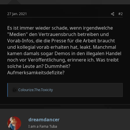
27 Jan. 2021
#2
Es ist immer wieder schade, wenn irgendwelche
"Medien" den Vertrauensbruch betreiben und
Vorab-Infos, die die Presse für die Arbeit braucht
und kollegial vorab erhalten hat, leakt. Manchmal
kamen damals sogar Demos in den illegalen Handel
noch vor Veröffentlichung, erinnere ich. Was treibt
solche Leute an? Dummheit?
Aufmerksamkeitsdefizite?
Colourize.The.Toxicity
R
e
a
k
t
i
dreamdancer
o
n
I am a Fama Tuba
e