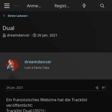
Anmelden
Registrieren
Deine Lakaien
Dual
E
E
dreamdancer
26 Jan. 2021
r
r
s
s
t
t
e
e
l
l
dreamdancer
l
l
I am a Fama Tuba
e
t
r
a
m
26 Jan. 2021
#1
Ein französisches Webzine hat die Tracklist
veröffentlicht:
Tracklist Dual (2021) :