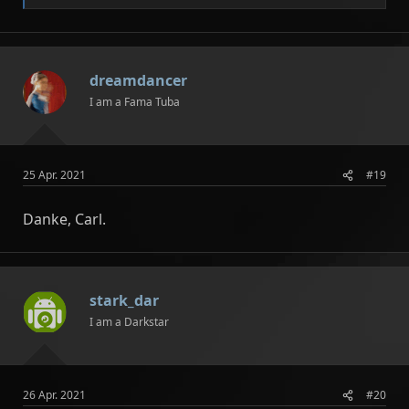
e
a
k
t
i
dreamdancer
o
n
I am a Fama Tuba
e
n
:
25 Apr. 2021
#19
Danke, Carl.
stark_dar
I am a Darkstar
26 Apr. 2021
#20