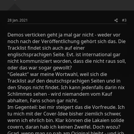
n
:
28 Jan. 2021
#3
Demos verticken geht ja mal gar nicht - weder vor
noch nach der Veröffentlichung gehört sich das. Die
Tracklist findet sich auch auf einer
englischsprachigen Seite. Evt. ist international gar
nicht kommuniziert worden, dass die nicht raus soll,
oder das war sogar gewollt?
"Geleakt" war meine Wortwahl, weil sich die
Tracklist auf den deutschsprachigen Seiten und in
den Shops nicht findet. Ich kann jedenfalls darin nix
Schlimmes sehen - wird niemandem vom Kauf
abhalten, Fans schon gar nicht.
Im Gegenteil: bei mir steigert das die Vorfreude. Ich
tu mich mit der Cover-Idee bisher ziemlich schwer,
wenn ich ehrlich bin. Klar können die Lakaien solide
covern, daran hab ich keinen Zweifel. Doch wozu?
Grad, wenn man so nah am Original bleibt - und ich