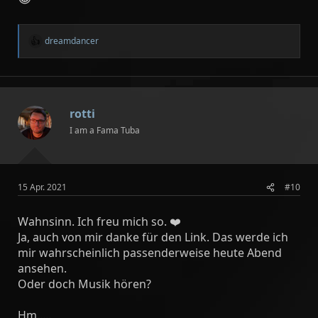
dreamdancer
R
e
a
k
t
i
rotti
o
n
I am a Fama Tuba
e
n
:
15 Apr. 2021
#10
Wahnsinn. Ich freu mich so. ❤️
Ja, auch von mir danke für den Link. Das werde ich
mir wahrscheinlich passenderweise heute Abend
ansehen.
Oder doch Musik hören?
Hm.....