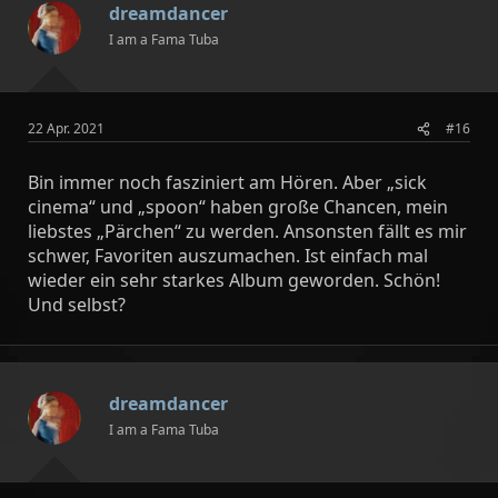
dreamdancer
o
n
I am a Fama Tuba
e
n
:
22 Apr. 2021
#16
Bin immer noch fasziniert am Hören. Aber „sick
cinema“ und „spoon“ haben große Chancen, mein
liebstes „Pärchen“ zu werden. Ansonsten fällt es mir
schwer, Favoriten auszumachen. Ist einfach mal
wieder ein sehr starkes Album geworden. Schön!
Und selbst?
dreamdancer
I am a Fama Tuba