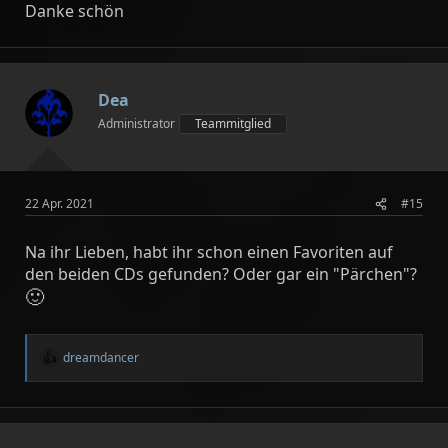
Danke schön
Dea
Administrator
Teammitglied
22 Apr. 2021
#15
Na ihr Lieben, habt ihr schon einen Favoriten auf
den beiden CDs gefunden? Oder gar ein "Pärchen"?
🙂
dreamdancer
R
e
a
k
t
i