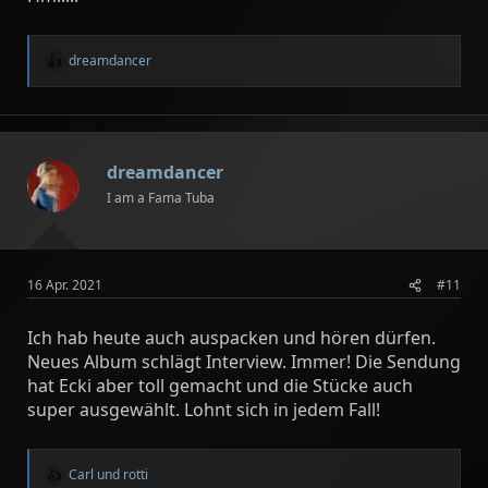
dreamdancer
R
e
a
k
t
i
dreamdancer
o
n
I am a Fama Tuba
e
n
:
16 Apr. 2021
#11
Ich hab heute auch auspacken und hören dürfen.
Neues Album schlägt Interview. Immer! Die Sendung
hat Ecki aber toll gemacht und die Stücke auch
super ausgewählt. Lohnt sich in jedem Fall!
Carl
und
rotti
R