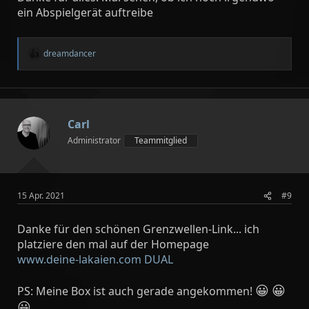
ein Abspielgerät auftreibe
dreamdancer
R
e
a
k
t
i
Carl
o
n
Administrator
Teammitglied
e
n
:
15 Apr. 2021
#9
Danke für den schönen Grenzwellen-Link... ich
platziere den mal auf der Homepage
www.deine-lakaien.com DUAL
😀
😀
PS: Meine Box ist auch gerade angekommen!
😀