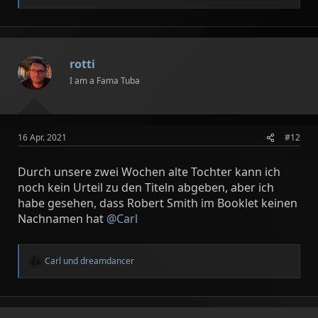
e
a
k
t
i
rotti
o
n
I am a Fama Tuba
e
n
:
16 Apr. 2021
#12
Durch unsere zwei Wochen alte Tochter kann ich
noch kein Urteil zu den Titeln abgeben, aber ich
habe gesehen, dass Robert Smith im Booklet keinen
Nachnamen hat
@Carl
Carl
und
dreamdancer
R
e
a
k
t