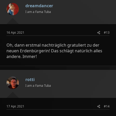
i
dreamdancer
o
n
I am a Fama Tuba
e
n
:
16 Apr. 2021
#13
Oh, dann erstmal nachträglich gratuliert zu der
neuen Erdenbürgerin! Das schlägt natürlich alles
andere. Immer!
rotti
I am a Fama Tuba
17 Apr. 2021
#14