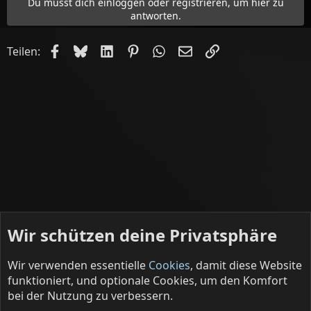
Du musst dich einloggen oder registrieren, um hier zu
:
antworten.
Facebook
Bluesky
LinkedIn
Pinterest
WhatsApp
E-Mail
Link
Teilen:
Wir schützen deine Privatsphäre
Wir verwenden essentielle
Cookies
, damit diese Website
funktioniert, und optionale Cookies, um den Komfort
bei der Nutzung zu verbessern.
Deine Lakaien