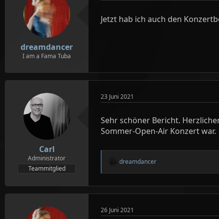
n
e
Jetzt hab ich auch den Konzertb
n
:
dreamdancer
I am a Fama Tuba
23 Juni 2021
Sehr schöner Bericht. Herzliche
Sommer-Open-Air Konzert war.
Carl
Administrator
dreamdancer
R
Teammitglied
e
a
k
t
i
26 Juni 2021
o