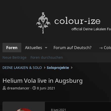
Foren
Aktuelles
Forum auf Deutsch?
→ Col
Neue Beiträge
Foren durchsuchen
DEINE LAKAIEN & SOLO
Soloprojekte
Helium Vola live in Augsburg
E
E
dreamdancer
8 Juni 2021
r
r
s
s
t
t
e
e
8 Juni 2021