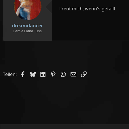
n
e
Freut mich, wenn's gefällt.
n
:
dreamdancer
I am a Fama Tuba
Facebook
Bluesky
LinkedIn
Pinterest
WhatsApp
E-Mail
Link
Teilen: