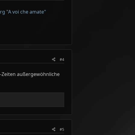
g "A voi che amate"
#4
na-Zeiten außergewöhnliche
#5