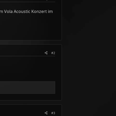
um Vola Acoustic Konzert im
#2
#3