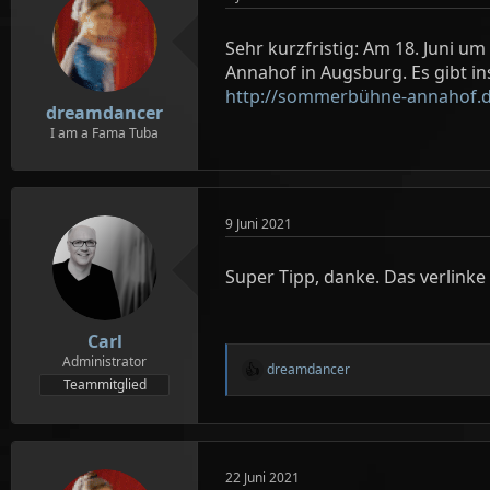
l
l
l
l
e
t
Sehr kurzfristig: Am 18. Juni u
r
a
Annahof in Augsburg. Es gibt in
m
http://sommerbühne-annahof.
dreamdancer
I am a Fama Tuba
9 Juni 2021
Super Tipp, danke. Das verlinke
Carl
Administrator
dreamdancer
R
Teammitglied
e
a
k
t
i
22 Juni 2021
o