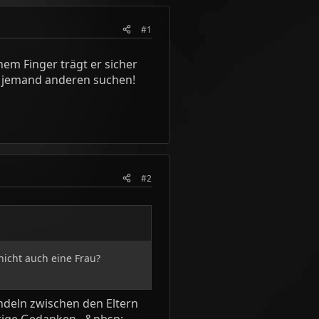
#1
nem Finger trägt er sicher
ir jemand anderen suchen!
#2
nicht auch eine Frau?
ndeln zwischen den Eltern
ütige Gedanken...&nbsp;