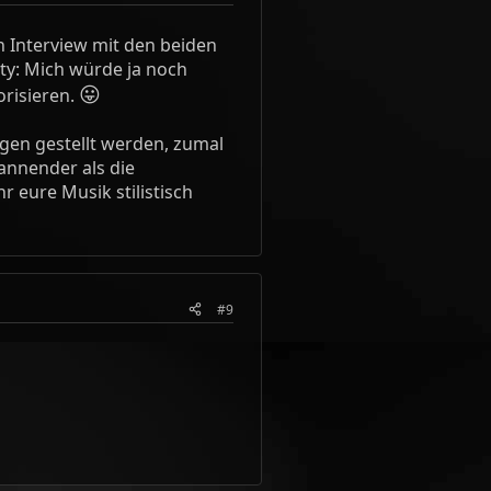
n Interview mit den beiden
hty: Mich würde ja noch
😛
orisieren.
agen gestellt werden, zumal
pannender als die
 eure Musik stilistisch
#9