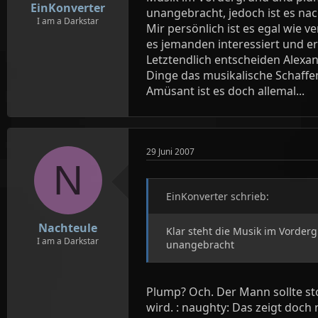
EinKonverter
unangebracht, jedoch ist es na
I am a Darkstar
Mir persönlich ist es egal wie v
es jemanden interessiert und e
Letztendlich entscheiden Alexan
Dinge das musikalische Schaffen
Amüsant ist es doch allemal...
29 Juni 2007
N
EinKonverter schrieb:
Nachteule
Klar steht die Musik im Vorder
I am a Darkstar
unangebracht
Plump? Och. Der Mann sollte sto
wird. : naughty: Das zeigt doch 