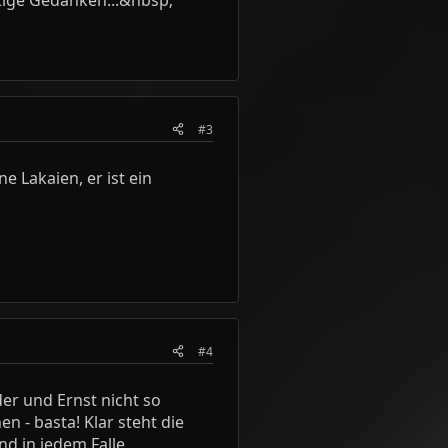
#3
e Lakaien, er ist ein
#4
er und Ernst nicht so
n - basta! Klar steht die
d in jedem Falle