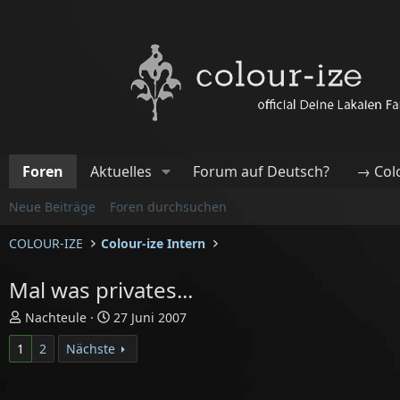
Foren
Aktuelles
Forum auf Deutsch?
→ Col
Neue Beiträge
Foren durchsuchen
COLOUR-IZE
Colour-ize Intern
Mal was privates...
E
E
Nachteule
27 Juni 2007
r
r
1
2
Nächste
s
s
t
t
e
e