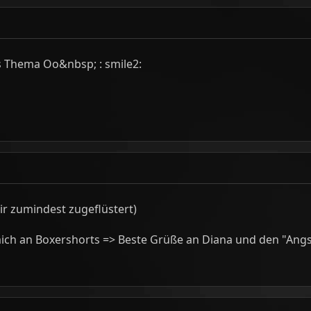
s Thema Oo&nbsp; : smile2:
mir zumindest zugeflüstert)
t mich an Boxershorts => Beste Grüße an Diana und den "Ang