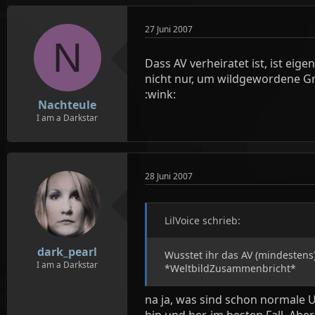
l
l
l
l
e
t
27 Juni 2007
r
N
a
m
Dass AV verheiratet ist, ist eig
nicht nur, um wildgewordene Gro
:wink:
Nachteule
I am a Darkstar
28 Juni 2007
LilVoice schrieb:
dark_pearl
Wusstet ihr das AV (mindestens
I am a Darkstar
*WeltbildZusammenbricht*
na ja, was sind schon normale 
hin und her, im besten Fall. A