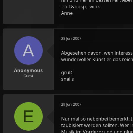
:roll:&nbsp; :wink:
Anne
28 Juni 2007
A
Abgesehen davon, wen interessier
wundervoller Künstler. das reich
Anonymous
gruß
Guest
snails
29 Juni 2007
E
Nur mal so nebenbei bemerkt: I
taubisiert werden sollten. Wer 
Musik im Vordergrund und plump