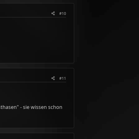
#10
#11
sthasen" - sie wissen schon