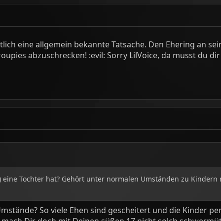
entlich eine allgemein bekannte Tatsache. Den Ehering an sei
upies abzuschrecken! :evil: Sorry LilVoice, da musst du d
) eine Tochter hat? Gehört unter normalen Umständen zu Kindern 
Umstände? So viele Ehen sind gescheitert und die Kinder pe
ber mach Dir doch mit Deinen süßen 17 nicht solch schwerm