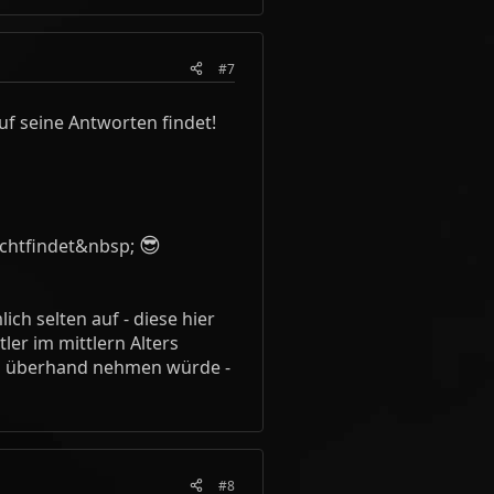
#7
uf seine Antworten findet!
😎
echtfindet&nbsp;
ch selten auf - diese hier
ler im mittlern Alters
was überhand nehmen würde -
#8