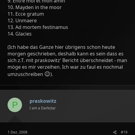
9. Entre moi et mon amin
10. Mayden in the moor
11. Ecce gratum
12. Unmaere
13. Ad mortem festinamus
14. Glacies
(Ich habe das Ganze hier übrigens schon heute
morgen geschrieben, deshalb kann es sein dass es
sich z.T. mit praskowitz' Bericht überschneidet - man
möge es mir verzeihen. Ich war zu faul es nochmal
😉
umzuschreiben
).
praskowitz
P
I am a Darkstar
1 Dez. 2008
#19