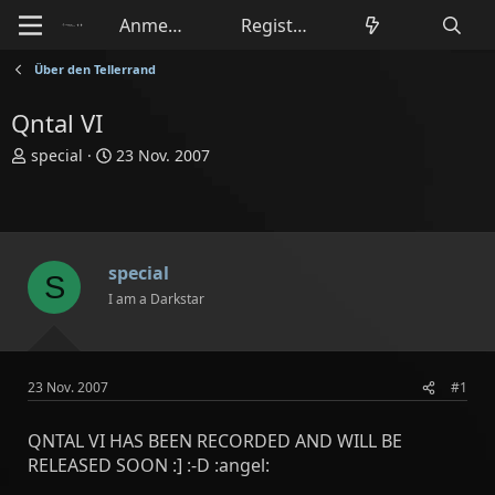
Anmelden
Registrieren
Über den Tellerrand
Qntal VI
E
E
special
23 Nov. 2007
r
r
s
s
t
t
e
e
l
l
special
S
l
l
I am a Darkstar
e
t
r
a
m
23 Nov. 2007
#1
QNTAL VI HAS BEEN RECORDED AND WILL BE
RELEASED SOON :] :-D :angel: