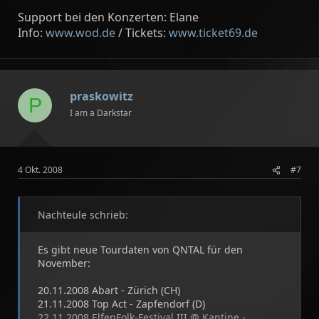
Support bei den Konzerten: Elane
Info:
www.wod.de
/ Tickets:
www.ticket69.de
praskowitz
P
I am a Darkstar
4 Okt. 2008
#7
Nachteule schrieb:
Es gibt neue Tourdaten von QNTAL für den
November:
20.11.2008 Abart - Zürich (CH)
21.11.2008 Top Act - Zapfendorf (D)
22.11.2008 ElfenFolk-Festival III @ Kantine -