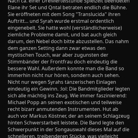
Nach ca. einer Dreiviertelstunde Spielzeit beendeten
Elane ihr Set und Qntal betraten endlich die Bühne.
Sie eröffneten mit dem Song "Translucida" ihren
Auftritt... und Syrah wurde erstmal ordentlich
eingenebelt. Sie hatte wohl (verständlicherweise)
ziemliche Probleme damit, und bat auch gleich
darum, den Nebel doch bitte abzustellen. Das nahm
dem ganzen Setting dann zwar etwas den
mystischen Touch, war aber zugunsten der
Stimmbänder der Frontfrau doch eindeutig die
bessere Wahl. Außerdem konnte man die Band so
immerhin nicht nur hören, sondern auch sehen.
Nicht nur wegen Syrahs tänzerischen Einlagen
eindeutig ein Gewinn. :lol: Die Bandmitglieder legten
sich alle mächtig ins Zeug. Wie immer faszinierend:
Michael Popp an seinen exotischen und teilweise
recht bizarr anmutenden Instrumenten. Hut ab
auch vor Markus Köstner, der an seinem Schlagzeug
hinten Schwerstarbeit leistete. Die Band legte den
Schwerpunkt in der Songauswahl dieses Mal auf die
schnelleren, treibenderen Stücke, was vielleicht