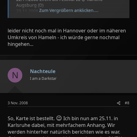
Augsburg (D)
Zum Vergrößern anklicken....
23.11.2008 Moritzbastei - Leipzig (D)
24.11.2008 Christuskirche - Bochum (D)
25.11.2008 Culteum - Karlsruhe (D)
26.11.2008 La Locomotive - Paris (F) [w/ Faun]
leider nicht noch mal in Hannover oder im näheren
27.11.2008 Tivoli - Bremen (D)
Umkreis von Hameln - ich würde gerne nochmal
28.11.2008 K17 - Berlin (D)
hingehen...
29.11.2008 Osnabrück - Haus Der Jugend (D)
Support bei den Konzerten: Elane
Info:
www.wod.de
/ Tickets:
www.ticket69.de
Nachteule
N
I am a Darkstar
3 Nov. 2008
#8
😉
So, Karte ist bestellt.
Ich bin nun am 25.11. in
Karlsruhe dabei, mit mehrfachem Anhang. Wir
werden hinterher natürlich berichten wie es war.