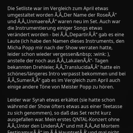
Die Setliste war im Vergleich zum April etwas
umgestaltet worden Ã‚Â„Der Name der RoseÃ‚Â“
und Ã‚Â„UnmaereÃ‚Â“ waren neu im Set. Auch war
die Instrumentierung einiger Songs etwas
verändert worden - bei Ã‚Â„DepartirÃ‚Â“ gab es eine
Laute (ich habe den Namen dieses Instruments, den
Micha Popp mir nach der Show verraten hatte,
leider schon wieder vergessen&nbsp; :wink: ),
anstelle der noch aus Ã‚Â„LakaienÃ‚Â“- Tagen
bekannten Drehleier, Ã‚Â„TranslucidaÃ‚Â“ hatte ein
schönes/längeres Intro verpasst bekommen und bei
Ã‚Â„SumerÃ‚Â“ gab es im Vergleich zum April auch
einige andere Töne von Meister Popp zu hören.
Leider war Syrah etwas erkältet (sie hatte schon
während der Show öfters etwas aus einer Teetasse
zu sich genommen), so daß das Set recht kurz
ausgefallen war. Mein erstes QNTAL-Konzert ohne
Ã‚Â„Unter den LindenÃ‚Â“ und mit Ã‚Â„Ad Mortem
FestinamusÃ‚Â“ im Ã‚Â‚HauptsetÃ‚Â’ und mal nicht