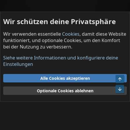
Wir schützen deine Privatsphäre
Wir verwenden essentielle
Cookies
, damit diese Website
funktioniert, und optionale Cookies, um den Komfort
bei der Nutzung zu verbessern.
Über den Tellerrand
Siehe weitere Informationen und konfiguriere deine
Cookies
Deutsch (DE)
Einstellungen
Kontakt
Nutzungsbedingungen
Datenschutz
Alle Cookies akzeptieren
Obe
Hilfe und Impressum
R
S
Unt
Optionale Cookies ablehnen
S
®
Community platform by XenForo
© 2010-2026 XenForo Ltd.